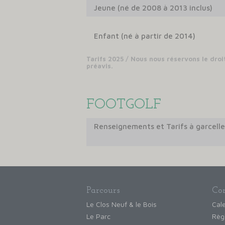
Jeune (né de 2008 à 2013 inclus)
Enfant (né à partir de 2014)
Tarifs 2025 / Nous nous réservons le droi
préavis.
FOOTGOLF
Renseignements et Tarifs à garcell
Parcours
Co
Le Clos Neuf & le Bois
Cale
Le Parc
Règ