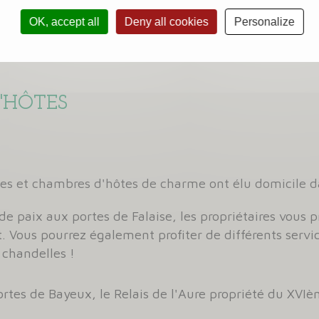
est un lieu magique dont on n'est jamais déçu…
OK, accept all
Deny all cookies
Personalize
'HÔTES
tes et chambres d'hôtes de charme ont élu domicile 
de paix aux portes de Falaise, les propriétaires vous 
. Vous pourrez également profiter de différents serv
 chandelles !
ortes de Bayeux, le Relais de l'Aure propriété du XVIè