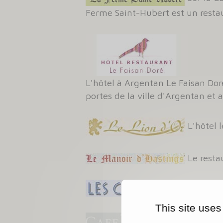
Ferme Saint-Hubert est un restau
L'hôtel à Argentan Le Faisan Do
portes de la ville d'Argentan et
L'hôtel 
Le resta
Le resta
This site uses
Niché da