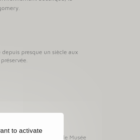
tgomery.
 depuis presque un siècle aux
 préservée.
ant to activate
Caen, communiquant avec le Musée