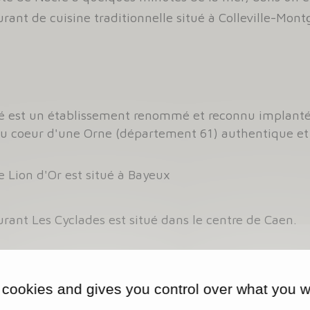
rant de cuisine traditionnelle situé à Colleville-Mon
ré est un établissement renommé et reconnu implanté
 au coeur d'une Orne (département 61) authentique et
le Lion d'Or est situé à Bayeux
urant Les Cyclades est situé dans le centre de Caen.
urant Les Cyclades est situé dans le centre de Caen.
 cookies and gives you control over what you w
ns les jardins de la cour intérieure du château de 