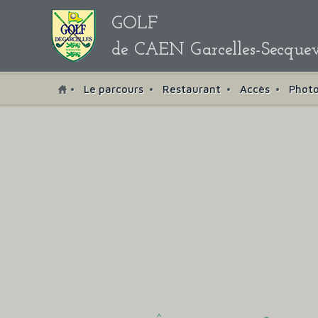
GOLF
de CAEN Garcelles-Secquev
Le parcours
Restaurant
Accès
Phot