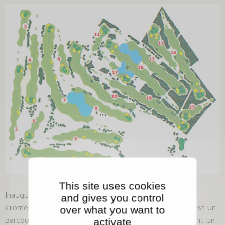
This site uses cookies
Inauguré en 1989 près d'un magnifique château à 6
and gives you control
kilomètres de Caen, le golf de Garcelles-Secqueville est un
over what you want to
parcours de caractère. Le Clos Neuf et le Bois forment un
activate